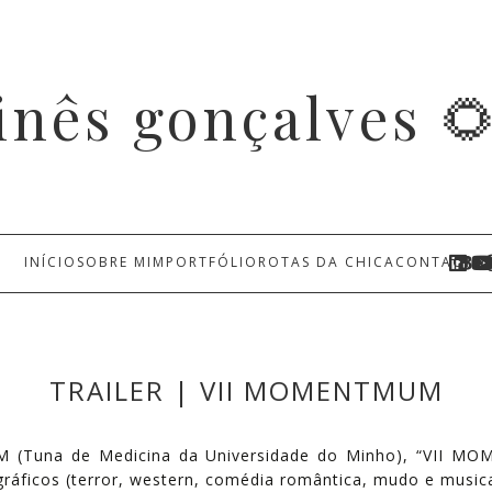
inês gonçalves 
INÍCIO
SOBRE MIM
PORTFÓLIO
ROTAS DA CHICA
CONTACTO
TRAILER | VII MOMENTMUM
UM (Tuna de Medicina da Universidade do Minho), “VII MO
áficos (terror, western, comédia romântica, mudo e musical)