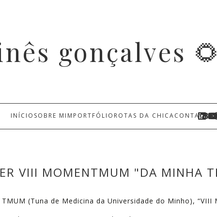
inês gonçalves 
INÍCIO
SOBRE MIM
PORTFÓLIO
ROTAS DA CHICA
CONTACTO
LER VIII MOMENTMUM "DA MINHA T
 da TMUM (Tuna de Medicina da Universidade do Minho), “VI