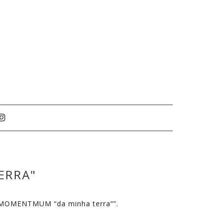

ERRA"
II MOMENTMUM “da minha terra””.